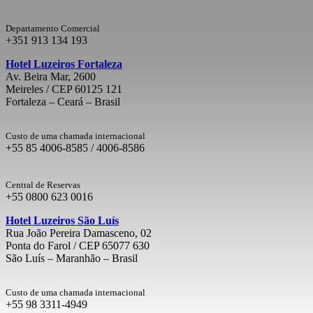
Departamento Comercial
+351 913 134 193
Hotel Luzeiros Fortaleza
Av. Beira Mar, 2600
Meireles / CEP 60125 121
Fortaleza – Ceará – Brasil
Custo de uma chamada internacional
+55 85 4006-8585 / 4006-8586
Central de Reservas
+55 0800 623 0016
Hotel Luzeiros São Luís
Rua João Pereira Damasceno, 02
Ponta do Farol / CEP 65077 630
São Luís – Maranhão – Brasil
Custo de uma chamada internacional
+55 98 3311-4949