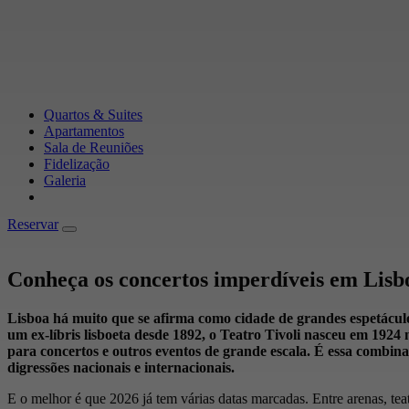
Quartos & Suites
Apartamentos
Sala de Reuniões
Fidelização
Galeria
Reservar
Reservar
Conheça os concertos imperdíveis em Lisb
Lisboa há muito que se afirma como cidade de grandes espetácu
um ex-líbris lisboeta desde 1892, o Teatro Tivoli nasceu em 192
para concertos e outros eventos de grande escala. É essa combina
digressões nacionais e internacionais.
E o melhor é que 2026 já tem várias datas marcadas. Entre arenas, tea