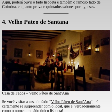
Aqui, poderá ouvir o fado lisboeta e também o famoso fado de
Coimbra, enquanto prova requintados sabores portugueses.
4. Velho Páteo de Santana
Casa de Fados – Velho Páteo de Sant’Ana
Se você visitar a casa de fado “
Velho Páteo de Sant’Ana
“, irá
certamente se surpreender com o local, que é, verdadeiramente,
como o nome: um pátio típico lisboeta!