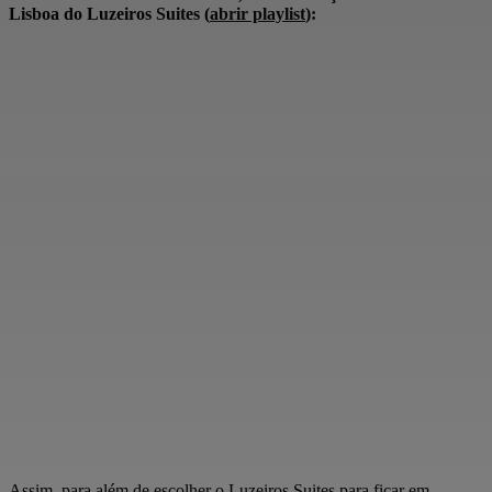
Lisboa do Luzeiros Suites (
abrir playlist
):
Assim, para além de escolher o Luzeiros Suites para ficar em