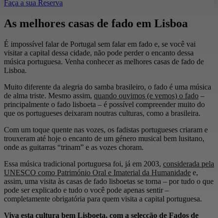
Faça a sua Reserva
As melhores casas de fado em Lisboa
É impossível falar de Portugal sem falar em fado e, se você vai
visitar a capital dessa cidade, não pode perder o encanto dessa
música portuguesa. Venha conhecer as melhores casas de fado de
Lisboa.
Muito diferente da alegria do samba brasileiro, o fado é uma música
de alma triste. Mesmo assim,
quando ouvimos (e vemos) o fado
–
principalmente o fado lisboeta – é possível compreender muito do
que os portugueses deixaram noutras culturas, como a brasileira.
Com um toque quente nas vozes, os fadistas portugueses criaram e
trouxeram até hoje o encanto de um género musical bem lusitano,
onde as guitarras “trinam” e as vozes choram.
Essa música tradicional portuguesa foi, já em 2003,
considerada pela
UNESCO como Património Oral e Imaterial da Humanidade
e,
assim, uma visita às casas de fado lisboetas se torna – por tudo o que
pode ser explicado e tudo o você pode apenas sentir –
completamente obrigatória para quem visita a capital portuguesa.
Viva esta cultura bem Lisboeta, com a selecção de Fados de