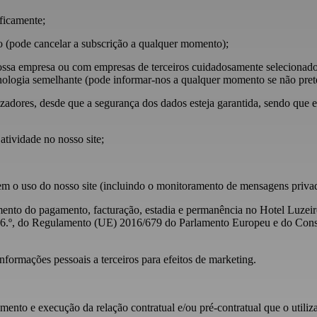
ificamente;
ado (pode cancelar a subscrição a qualquer momento);
ssa empresa ou com empresas de terceiros cuidadosamente selecionados 
cnologia semelhante (pode informar-nos a qualquer momento se não pre
ilizadores, desde que a segurança dos dados esteja garantida, sendo que 
atividade no nosso site;
em o uso do nosso site (incluindo o monitoramento de mensagens privad
amento do pagamento, facturação, estadia e permanência no Hotel Luzeir
o 6.º, do Regulamento (UE) 2016/679 do Parlamento Europeu e do Cons
formações pessoais a terceiros para efeitos de marketing.
imento e execução da relação contratual e/ou pré-contratual que o utili