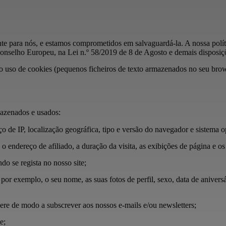
ante para nós, e estamos comprometidos em salvaguardá-la. A nossa pol
elho Europeu, na Lei n.º 58/2019 de 8 de Agosto e demais disposiçõe
 o uso de cookies (pequenos ficheiros de texto armazenados no seu brows
mazenados e usados:
 de IP, localização geográfica, tipo e versão do navegador e sistema o
do o endereço de afiliado, a duração da visita, as exibições de página e 
o se regista no nosso site;
or exemplo, o seu nome, as suas fotos de perfil, sexo, data de aniversár
re de modo a subscrever aos nossos e-mails e/ou newsletters;
e;