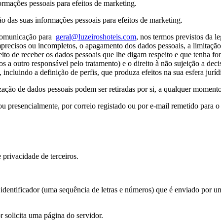
ormações pessoais para efeitos de marketing.
ão das suas informações pessoais para efeitos de marketing.
ua comunicação para
geral@luzeiroshoteis.com
, nos termos previstos da l
mprecisos ou incompletos, o apagamento dos dados pessoais, a limitação 
ireito de receber os dados pessoais que lhe digam respeito e que tenha 
ados a outro responsável pelo tratamento) e o direito à não sujeição a de
cluindo a definição de perfis, que produza efeitos na sua esfera jurídi
ização de dados pessoais podem ser retiradas por si, a qualquer momento
 ou presencialmente, por correio registado ou por e-mail remetido para 
 privacidade de terceiros.
 identificador (uma sequência de letras e números) que é enviado por
 solicita uma página do servidor.