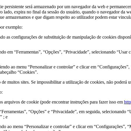
ie persistente será armazenado por um navegador da web e permanecerá 
utro lado, expira no final da sessão do usuário, quando o navegador d
ue armazenamos e que digam respeito ao utilizador podem estar vincul
por exemplo:
ndo as configurações de substituição de manipulação de cookies dispon
cando em “Ferramentas”, “Opções”, “Privacidade”, selecionando “Usar c
endo ao menu “Personalizar e controlar” e clicar em “Configurações”
 cabeçalho “Cookies”.
de muitos sites. Se impossibilitar a utilização de cookies, não poderá u
o:
os arquivos de cookie (pode encontrar instruções para fazer isso em
htt
 “Ferramentas”, “Opções” e “Privacidade”, em seguida, selecionando “U
 ; e
ndo ao menu “Personalizar e controlar” e clicar em “Configurações”, 